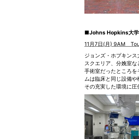
■Johns Hopkins
大学
11
月7日(月) 9AM Tour 
ジョンズ・ホプキンス
スクエリア、分娩室な
手術室だったところを
ムは臨床と同じ設備や
その充実した環境に圧