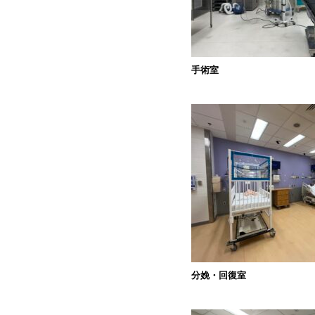
手術室
分娩・回復室