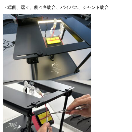
・端側、端々、側々各吻合、バイパス、シャント吻合