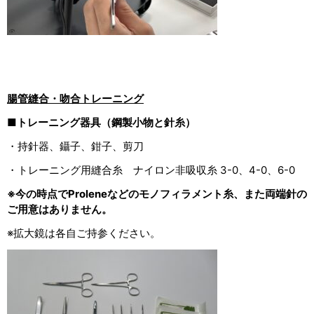
腸管縫合・吻合トレーニング
■トレーニング器具（鋼製小物と針糸）
・持針器、鑷子、鉗子、剪刀
・トレーニング用縫合糸 ナイロン非吸収糸 3-0、4-0、6-0
※今の時点でProleneなどのモノフィラメント糸、また両端針の
ご用意はありません。
※拡大鏡は各自ご持参ください。