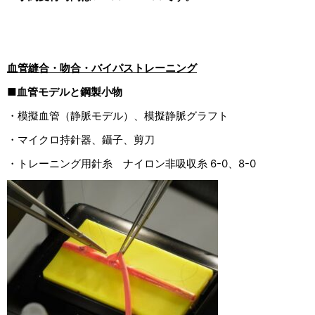
血管縫合・吻合・バイパストレーニング
■血管モデルと鋼製小物
・模擬血管（静脈モデル）、模擬静脈グラフト
・マイクロ持針器、鑷子、剪刀
・トレーニング用針糸 ナイロン非吸収糸 6-0、8-0