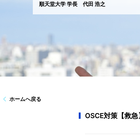
順天堂大学 学長 代田 浩之
ホームへ戻る
OSCE対策【救