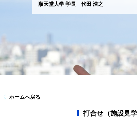
順天堂大学 学長 代田 浩之
ホームへ戻る
打合せ（施設見