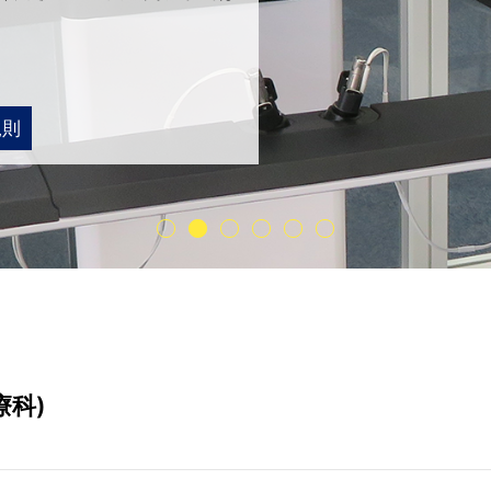
則
療科)